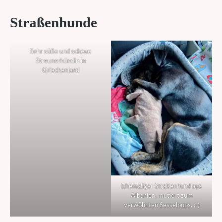
Straßenhunde
Sehr süße und scheue
Streunerhündin in
Griechenland
Ehemaliger Straßenhund aus
Albanien, mutiert zum
verwöhnten Sesselpups. ;-)