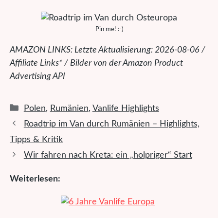
Pin me! :-)
AMAZON LINKS: Letzte Aktualisierung: 2026-08-06 /
Affiliate Links* / Bilder von der Amazon Product
Advertising API
Kategorien
Polen
,
Rumänien
,
Vanlife Highlights
Roadtrip im Van durch Rumänien – Highlights,
Tipps & Kritik
Wir fahren nach Kreta: ein „holpriger“ Start
Weiterlesen: