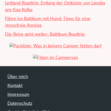
Lettland Roadtrip: Entlang der Ostküste von Liepāja
ans Kap Kolka
Fähre ins Baltikum mit Hund: Tipps für eine
stressfreie Anreise
Die Reise geht weiter: Baltikum Roadtrip
Über mich
Kontakt
Impressum
Datenschutz