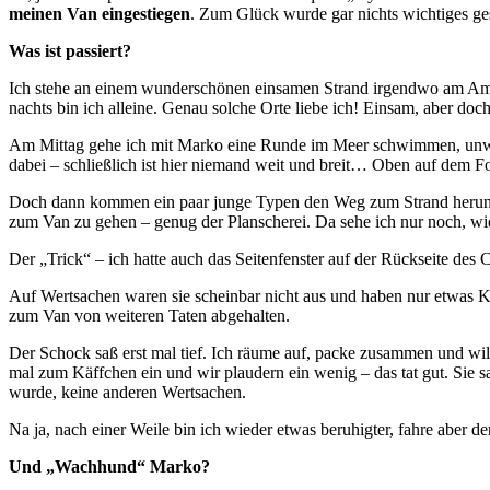
meinen Van eingestiegen
. Zum Glück wurde gar nichts wichtiges ge
Was ist passiert?
Ich stehe an einem wunderschönen einsamen Strand irgendwo am Amb
nachts bin ich alleine. Genau solche Orte liebe ich! Einsam, aber doch
Am Mittag gehe ich mit Marko eine Runde im Meer schwimmen, unweit v
dabei – schließlich ist hier niemand weit und breit… Oben auf dem F
Doch dann kommen ein paar junge Typen den Weg zum Strand herunterg
zum Van zu gehen – genug der Planscherei. Da sehe ich nur noch, wie
Der „Trick“ – ich hatte auch das Seitenfenster auf der Rückseite des
Auf Wertsachen waren sie scheinbar nicht aus und haben nur etwas Kle
zum Van von weiteren Taten abgehalten.
Der Schock saß erst mal tief. Ich räume auf, packe zusammen und wil
mal zum Käffchen ein und wir plaudern ein wenig – das tat gut. Sie s
wurde, keine anderen Wertsachen.
Na ja, nach einer Weile bin ich wieder etwas beruhigter, fahre aber 
Und „Wachhund“ Marko?