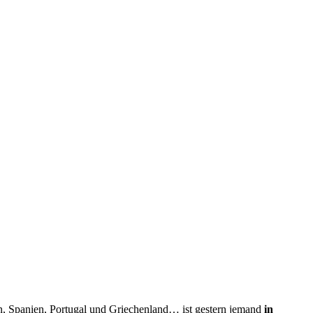
n, Spanien, Portugal und Griechenland… ist gestern jemand
in