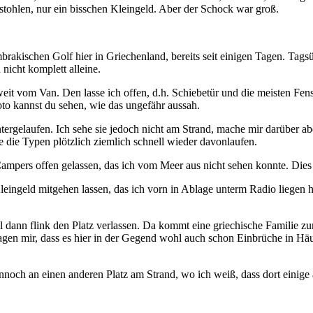
stohlen, nur ein bisschen Kleingeld. Aber der Schock war groß.
rakischen Golf hier in Griechenland, bereits seit einigen Tagen. T
 nicht komplett alleine.
om Van. Den lasse ich offen, d.h. Schiebetür und die meisten Fenster
oto kannst du sehen, wie das ungefähr aussah.
elaufen. Ich sehe sie jedoch nicht am Strand, mache mir darüber abe
 die Typen plötzlich ziemlich schnell wieder davonlaufen.
 Campers offen gelassen, das ich vom Meer aus nicht sehen konnte. Dies 
ingeld mitgehen lassen, das ich vorn in Ablage unterm Radio liegen ha
l dann flink den Platz verlassen. Da kommt eine griechische Familie 
agen mir, dass es hier in der Gegend wohl auch schon Einbrüche in Häu
dennoch an einen anderen Platz am Strand, wo ich weiß, dass dort einig