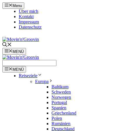
Zum
Menu
Inhalt
Über mich
springen
Kontakt
Impressum
Datenschutz
MENÜ
MENÜ
Reiseziele
Europa
Baltikum
Schweden
Norwegen
Portugal
Spanien
Griechenland
Polen
Rumänien
Deutschland