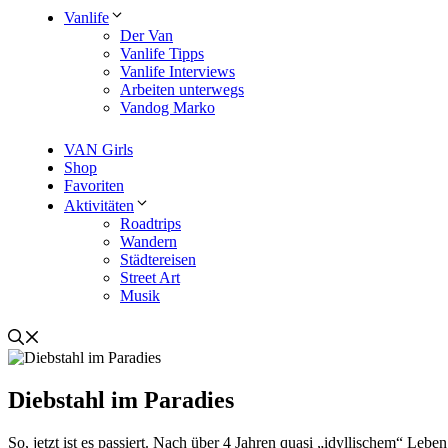
Vanlife
Der Van
Vanlife Tipps
Vanlife Interviews
Arbeiten unterwegs
Vandog Marko
VAN Girls
Shop
Favoriten
Aktivitäten
Roadtrips
Wandern
Städtereisen
Street Art
Musik
Diebstahl im Paradies
So, jetzt ist es passiert. Nach über 4 Jahren quasi „idyllischem“ 