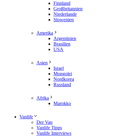
Finnland
Großbritannien
Niederlande
Slowenien
Amerika
Argentinien
Brasilien
USA
Asien
Israel
Mongolei
Nordkorea
Russland
Afrika
Marokko
Vanlife
Der Van
Vanlife Tipps
Vanlife Interviews