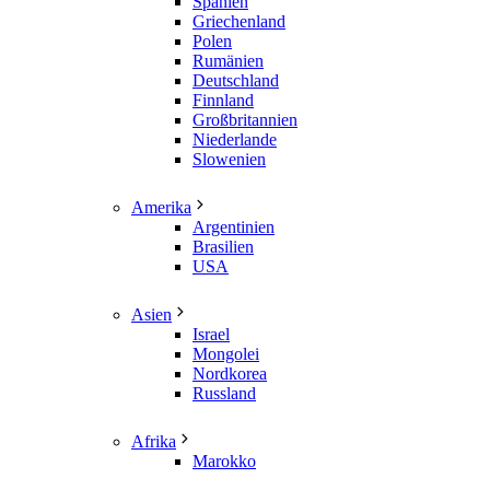
Spanien
Griechenland
Polen
Rumänien
Deutschland
Finnland
Großbritannien
Niederlande
Slowenien
Amerika
Argentinien
Brasilien
USA
Asien
Israel
Mongolei
Nordkorea
Russland
Afrika
Marokko