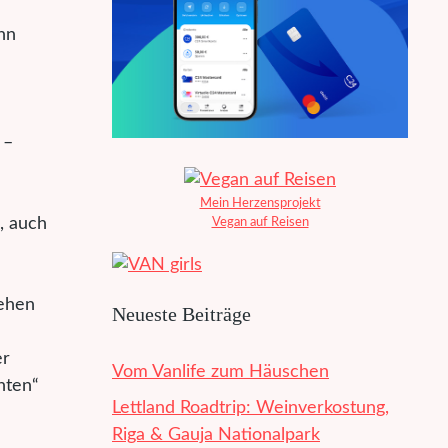
nn
 –
Mein Herzensprojekt
, auch
Vegan auf Reisen
tehen
Neueste Beiträge
er
Vom Vanlife zum Häuschen
hten“
Lettland Roadtrip: Weinverkostung,
Riga & Gauja Nationalpark