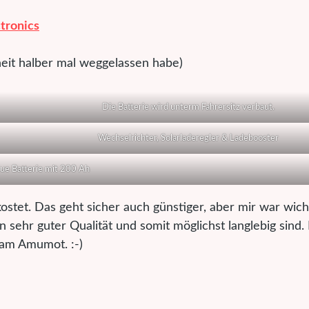
tronics
hheit halber mal weggelassen habe)
Die Batterie wird unterm Fahrersitz verbaut.
Wechselrichter, Solarladeregler & Ladebooster
ue Batterie mit 200 Ah
ostet. Das geht sicher auch günstiger, aber mir war wich
sehr guter Qualität und somit möglichst langlebig sind.
eam Amumot. :-)