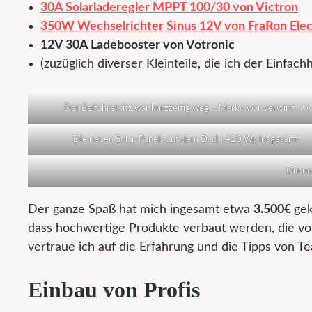
30A Solarladeregler MPPT 100/30 von Victron
350W Wechselrichter Sinus 12V von FraRon Elec
12V 30A Ladebooster von Votronic
(zuzüglich diverser Kleinteile, die ich der Einfac
Der Beifahrersitz war kurzzeitig weg – Marko war verwirrt. :-)
Die neuen Solar-Panels auf dem Dach: 420 Wp insgesamt
Die ne
Der ganze Spaß hat mich ingesamt etwa
3.500€
gek
dass hochwertige Produkte verbaut werden, die von 
vertraue ich auf die Erfahrung und die Tipps von T
Einbau von Profis