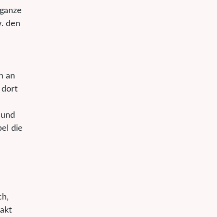
 ganze
w. den
h an
 dort
 und
el die
ch,
akt