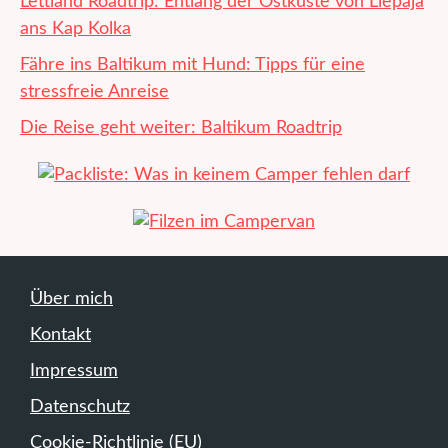
Lettland Roadtrip: Entlang der Ostküste von Liepāja
ans Kap Kolka
Fähre ins Baltikum mit Hund: Tipps für eine
stressfreie Anreise
Die Reise geht weiter: Baltikum Roadtrip
Über mich
Kontakt
Impressum
Datenschutz
Cookie-Richtlinie (EU)